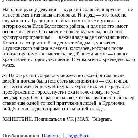
На одной руке у девушки — курский соловей, в другой — не
менее знаменитая наша антоновка. И наряд — это тоже не
случайность. Традиционный костюм корнями уходит в
историю села Илек Беловского района, и для нас это имеет
особое значение. Сохранение нашей культуры, особенно
культуры приграничья, — важная задача дня сегодняшнего.
Кстати, на открытии был депутат облдумы, уроженец
Глушковского района Алексей Золотарёв, который после
вторжения помогал вывозить людей, в том числе — наших
хранителей истории, экспонаты Глушковского краеведческого
музея.
🙏 На открытии собралось множество людей, в том числе
детей: и погода была под стать мероприятию — солнечная,
по-весеннему теплому. Вижу, как куряне искренне радуются
преображению города, пусть пока и точечному, но уже
регулярному. Очень рассчитываю, что благоустроенный сквер
станет ещё одной точкой притяжения людей, а Куряночка
войдёт в число достопримечательностей города.
ХИНШТЕЙН. Подписаться в VK | MAX | Telegram.
Опубликовано в
Новости
Подробнее ...