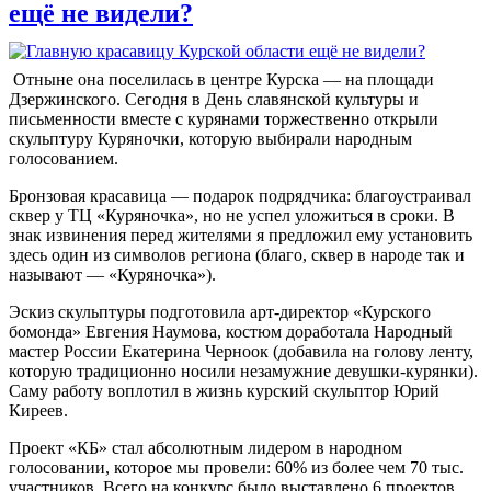
ещё не видели?
Отныне она поселилась в центре Курска — на площади
Дзержинского. Сегодня в День славянской культуры и
письменности вместе с курянами торжественно открыли
скульптуру Куряночки, которую выбирали народным
голосованием.
Бронзовая красавица — подарок подрядчика: благоустраивал
сквер у ТЦ «Куряночка», но не успел уложиться в сроки. В
знак извинения перед жителями я предложил ему установить
здесь один из символов региона (благо, сквер в народе так и
называют — «Куряночка»).
Эскиз скульптуры подготовила арт-директор «Курского
бомонда» Евгения Наумова, костюм доработала Народный
мастер России Екатерина Черноок (добавила на голову ленту,
которую традиционно носили незамужние девушки-курянки).
Саму работу воплотил в жизнь курский скульптор Юрий
Киреев.
Проект «КБ» стал абсолютным лидером в народном
голосовании, которое мы провели: 60% из более чем 70 тыс.
участников. Всего на конкурс было выставлено 6 проектов.