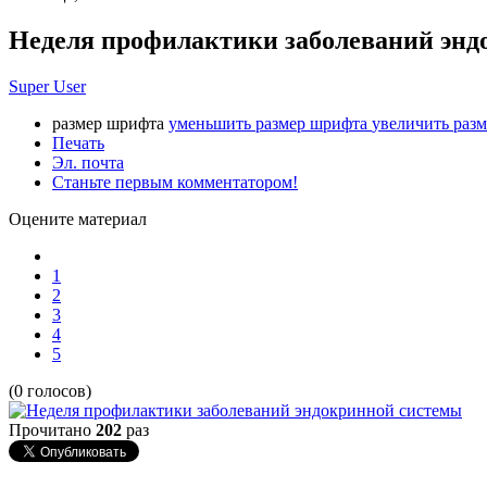
Неделя профилактики заболеваний энд
Super User
размер шрифта
уменьшить размер шрифта
увеличить раз
Печать
Эл. почта
Станьте первым комментатором!
Оцените материал
1
2
3
4
5
(0 голосов)
Прочитано
202
раз