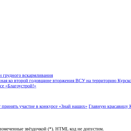
ии грудного вскармливания
енная ко второй годовщине вторжения ВСУ на территорию Курск
се «Благоустрой!»
 принять участие в конкурсе «Знай наших»
Главную красавицу К
помеченные звёздочкой (*). HTML код не допустим.