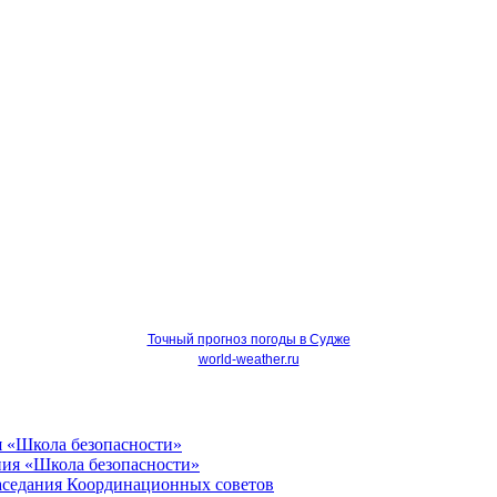
Точный прогноз погоды в Судже
world-weather.ru
я «Школа безопасности»
Заседания Координационных советов