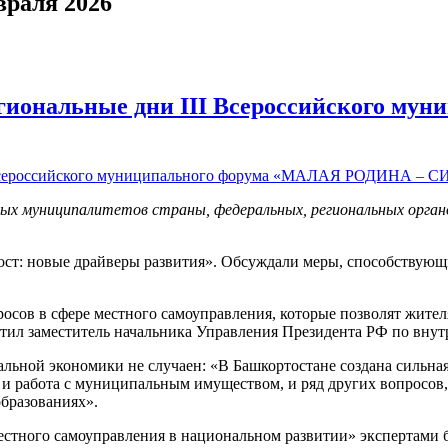
враля 2026
егиональные дни III Всероссийского 
зных муниципалитетов страны, федеральных, региональных орга
ст: новые драйверы развития». Обсуждали меры, способствую
осов в сфере местного самоуправления, которые позволят жител
тил заместитель начальника Управления Президента РФ по внут
льной экономики не случаен: «В Башкортостане создана сильная
, и работа с муниципальным имуществом, и ряд других вопросов,
образованиях».
естного самоуправления в национальном развитии» экспертами