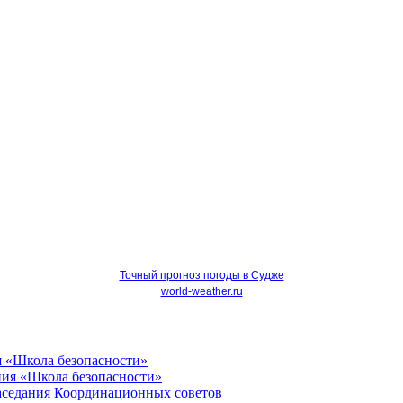
Точный прогноз погоды в Судже
world-weather.ru
я «Школа безопасности»
Заседания Координационных советов