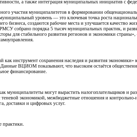
ктивности, а также интеграция муниципальных инициатив с фед
ного участия муниципалитетов в формировании общенациональн
 муниципальный уровень — это ключевая точка роста национальн
его бизнеса, создаются рабочие места и улучшается качество ж
АРМСУ собрано порядка 5 тысяч муниципальных практик, и разв
ры для стабильного развития регионов и экономики страны», 
самоуправления.
й как инструмент сохранения наследия и развития экономики» 
й. Данные ВЦИОМ показывают, что высоким остаётся общественны
ьное финансирование.
как муниципалитеты могут вырастить налогоплательщиков и ра
с теневой экономикой, межбюджетные отношения и контрольно-н
а, доставки и цифровых услуг.
е практики.