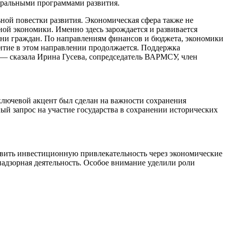
еральными программами развития.
ой повестки развития. Экономическая сфера также не
ой экономики. Именно здесь зарождается и развивается
изни граждан. По направлениям финансов и бюджета, экономики
итие в этом направлении продолжается. Поддержка
— сказала Ирина Гусева, сопредседатель ВАРМСУ, член
ключевой акцент был сделан на важности сохранения
й запрос на участие государства в сохранении исторических
звить инвестиционную привлекательность через экономические
адзорная деятельность. Особое внимание уделили роли