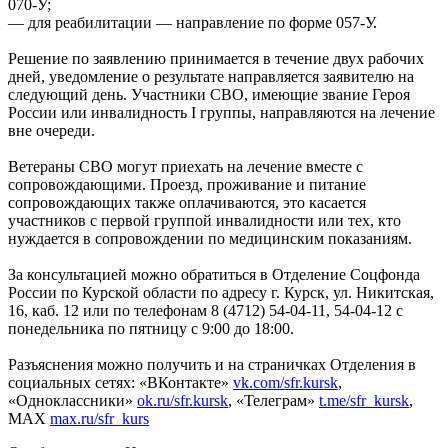
070-У;
— для реабилитации — направление по форме 057-У.
Решение по заявлению принимается в течение двух рабочих
дней, уведомление о результате направляется заявителю на
следующий день. Участники СВО, имеющие звание Героя
России или инвалидность I группы, направляются на лечение
вне очереди.
Ветераны СВО могут приехать на лечение вместе с
сопровождающими. Проезд, проживание и питание
сопровождающих также оплачиваются, это касается
участников с первой группой инвалидности или тех, кто
нуждается в сопровождении по медицинским показаниям.
За консультацией можно обратиться в Отделение Соцфонда
России по Курской области по адресу г. Курск, ул. Никитская,
16, каб. 12 или по телефонам 8 (4712) 54-04-11, 54-04-12 с
понедельника по пятницу с 9:00 до 18:00.
Разъяснения можно получить и на страничках Отделения в
социальных сетях: «ВКонтакте»
vk.com/sfr.kursk
,
«Одноклассники»
ok.ru/sfr.kursk
, «Телеграм»
t.me/sfr_kursk
,
МАХ
max.ru/sfr_kurs