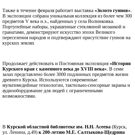
Также в течение февраля
работает выставка
«Золото гуннов»
.
В экспозиции собрана уникальная коллекция из более чем 300
предметов V века н.э., найденных у села Волниковка.
Портупейные наборы, украшенные стеклянной мозаикой и
гранатами, демонстрируют искусство эпохи Великого
переселения народов и подтверждают присутствие гуннов на
курских землях
Продолжает действовать и
Постоянная экспозиция
«История
Курского края с каменного века до XVIII века»
. В семи
залах представлено более 3000 подлинных предметов жизни
древнего Курска. Используются современные
мультимедийные технологии, тактильно-сенсорные экраны и
аудиооборудование для людей с ограниченными
возможностями.
В
Курск
ой
областн
ой
библиотек
е
им. Н.Н. Асеева
(Курск,
ул. Ленина, д.49)
к
200-летию М.Е.
Салтыкова-Щедрина