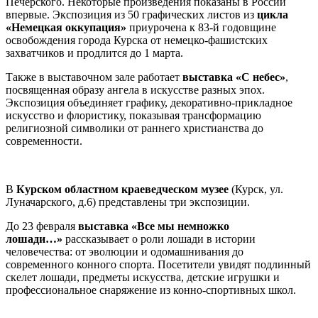
Печерского. Некоторые произведения показаны в России
впервые. Экспозиция из 50 графических листов из
цикла
«Немецкая оккупация»
приурочена к 83-й годовщине
освобождения города Курска от немецко-фашистских
захватчиков и продлится до 1 марта.
Также в выставочном зале работает
выставка «С небес»
,
посвященная образу ангела в искусстве разных эпох.
Экспозиция объединяет графику, декоративно-прикладное
искусство и флористику, показывая трансформацию
религиозной символики от раннего христианства до
современности.
В
Курском областном краеведческом музее
(Курск, ул.
Луначарского, д.6) представлены три экспозиции.
До 23 февраля
выставка «Все мы немножко
лошади…»
рассказывает о роли лошади в истории
человечества: от эволюции и одомашнивания до
современного конного спорта. Посетители увидят подлинный
скелет лошади, предметы искусства, детские игрушки и
профессиональное снаряжение из конно-спортивных школ.