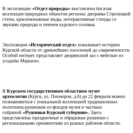
В экспозиции
«Отдел природы»
выставлена богатая
коллекция природных объектов региона: диорамы Стрелецкой
степи, краснокнижные виды, интерактивные стенды со
звуками природы и пением курского соловья.
Экспозиция
«Исторический отдел»
показывает
историю
Курской области от древнейших поселений до современности.
Особой интерес представляет дворянский зал с мебелью из
усадьбы Марьино.
В
Курск
ом
государственн
ом
областно
м
музе
е
археологии
(Курск, ул. Пионеров, д.6) до 22 февраля можно
познакомиться с уникальной коллекцией традиционных
полотенец-рушников из фондов музея и частных
собраний
«Рушники Курской губернии»
.
Здесь
представлены праздничные и обрядовые рушники с
региональными орнаментами из разных районов области.