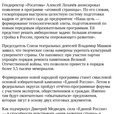
Гендиректор «Росатома» Алексей Лихачёв анонсировал
появление в программе «атомной страницы». По его словам,
госкорпорация выстроила целостную систему подготовки
кадров от детского сада до предприятия: «Наша цель —
формирование технологической элиты, подготовленной по
новым передовым образовательным программам. Ей
предстоит решать амбициозные задачи: большая атомная
стройка в России, проекты опережающего развития».
Председатель Союза театральных деятелей Владимир Машков
заявил, что творческие союзы намерены укрепить культурный
суверенитет страны. Он напомнил: при участии партии
упрощён порядок ремонта памятников Великой
Отечественной войны, что позволило привести в порядок
более 3,5 тысячи мемориалов.
Формирование новой народной программы станет смысловой
основой избирательной кампании «Единой России». Летом в
федеральных округах пройдут отчётно-программные форумы
с участием экспертов, общественников и граждан. Именно
там будут окончательно «обкатываться» предложения,
которые лягут в основу двух итоговых документов.
Как подчеркнул Дмитрий Медведев, сила «Единой России»
— в способности чувствовать «нерв развития страны» и