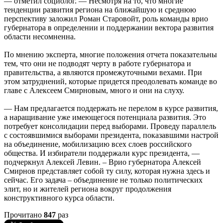
— отметил социолог. — Несмотря на то, что многие
тенденции развития региона на ближайшую и среднюю
перспективу заложил Роман Старовойт, роль команды врио
губернатора в определении и поддержании вектора развития
области несомненна.
По мнению эксперта, многие положения отчета показательны
тем, что они не подводят черту в работе губернатора и
правительства, а являются промежуточными вехами. При
этом затруднений, которые придется преодолевать команде во
главе с Алексеем Смирновым, много и они на слуху.
— Нам предлагается поддержать не перелом в курсе развития,
а наращивание уже имеющегося потенциала развития. Это
потребует консолидации перед выборами. Проведу параллель
с состоявшимися выборами президента, показавшими настрой
на объединение, мобилизацию всех слоев российского
общества. И избиратели поддержали курс президента, —
подчеркнул Алексей Левин. – Врио губернатора Алексей
Смирнов представляет собой ту силу, которая нужна здесь и
сейчас. Его задача – объединение не только политических
элит, но и жителей региона вокруг продолжения
конструктивного курса области.
Прочитано
847
раз