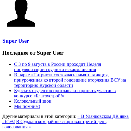
Super User
Последнее от Super User
С 3 по 9 августа в России проходит Неделя
популяризации грудного вскармливания
В парке «Патриот» состоялась памятная акция,
приуроченная ко второй годовщине вторжения ВСУ на
территорию Курской области
Курских студентов приглашают принять участие в
конкурсе «Благоустрой!»
Колокольный звон
Мы помним!
Другие материалы в этой категории:
« В Уланковском ДК явка
- 65%!
В Суджанском районе стартовал третий день
голосования »