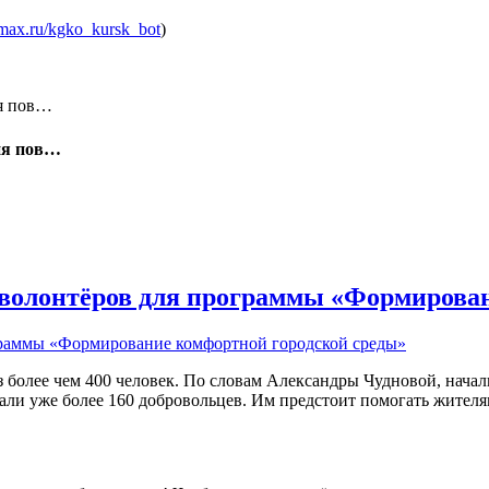
//max.ru/kgko_kursk_bot
)
ия пов…
р волонтёров для программы «Формирова
з более чем 400 человек. По словам Александры Чудновой, нач
ли уже более 160 добровольцев. Им предстоит помогать жителям