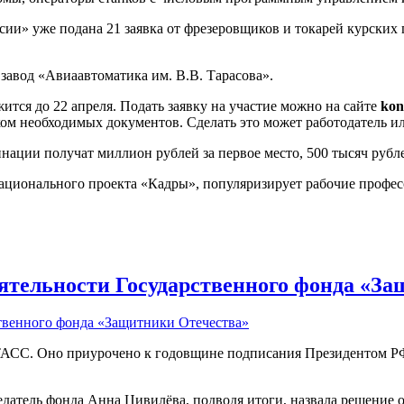
ссии» уже подана 21 заявка от фрезеровщиков и токарей курск
авод «Авиаавтоматика им. В.В. Тарасова».
тся до 22 апреля. Подать заявку на участие можно на сайте
kon
ом необходимых документов. Сделать это может работодатель ил
ции получат миллион рублей за первое место, 500 тысяч рублей 
ционального проекта «Кадры», популяризирует рабочие професс
еятельности Государственного фонда «З
ТАСС. Оно приурочено к годовщине подписания Президентом РФ
датель фонда Анна Цивилёва, подводя итоги, назвала решение о