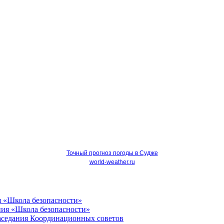
Точный прогноз погоды в Судже
world-weather.ru
я «Школа безопасности»
Заседания Координационных советов