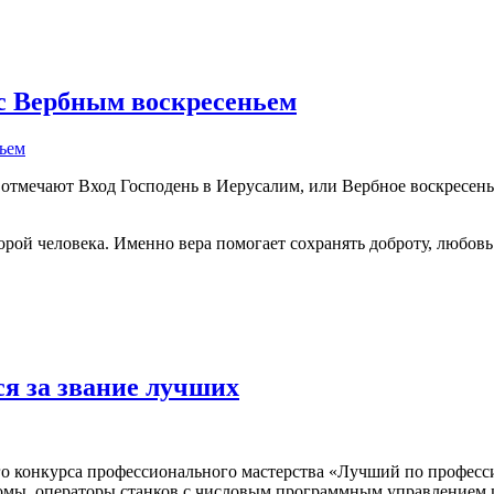
с Вербным воскресеньем
ые отмечают Вход Господень в Иерусалим, или Вербное воскресе
опорой человека. Именно вера помогает сохранять доброту, любо
я за звание лучших
го конкурса профессионального мастерства «Лучший по професс
ономы, операторы станков с числовым программным управлением 