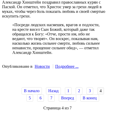
Александр Хинштейн поздравил православных курян с
Пасхой. Он отметил, что Христос умер за грехи людей в
муках, чтобы через боль показать любовь и своей смертью
искупить грехи.
«Посреди людских насмешек, врагов и подлости,
на кресте висел Сын Божий, который даже так
обращался к Богу: «Отче, прости им, ибо не
ведают, что творят». Он воскрес, показывая нам,
насколько жизнь сильнее смерти, любовь сильнее
ненависти, прощение сильнее обид», — отметил
Александр Хинштейн.
Опубликовано в
Новости
Подробнее ...
В начало
Назад
1
2
3
4
5
6
7
Вперед
В конец
Страница 4 из 7