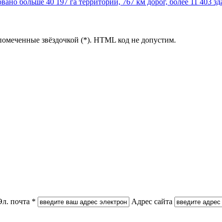
но больше 40 197 га территории, 767 км дорог, более 11 403 зд
помеченные звёздочкой (*). HTML код не допустим.
Эл. почта *
Адрес сайта