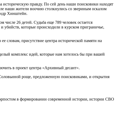
 за историческую правду. По сей день наши поисковики находят
мле наши жители воочию столкнулись со звериным оскалом
сандр Хинштейн.
м числе 26 детей. Судьба еще 789 человек остается
 и убийств, которые происходили в курском приграничье,
ее словам, присутствие центра исторической памяти на
целый комплекс идей, которые нам хотелось бы при вашей
лючить в проект центра «Архивный десант».
 Соловьиной роще, предложенную поисковиками, и открытия
 форпостом в формировании современной истории, истории СВО