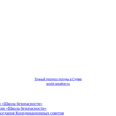
Точный прогноз погоды в Судже
world-weather.ru
я «Школа безопасности»
Заседания Координационных советов