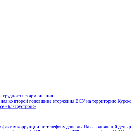
ии грудного вскармливания
енная ко второй годовщине вторжения ВСУ на территорию Курск
се «Благоустрой!»
о фактах коррупции по телефону доверия
На сегодняшний день 