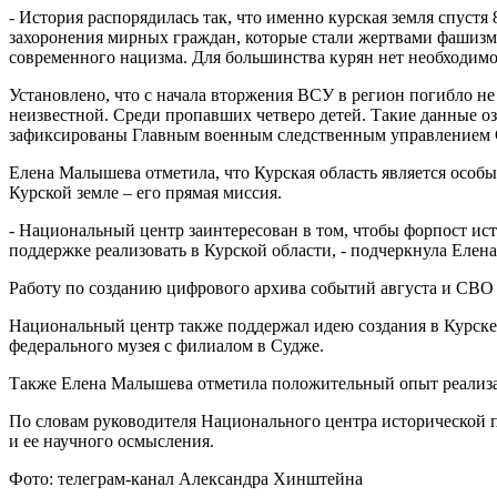
- История распорядилась так, что именно курская земля спуст
захоронения мирных граждан, которые стали жертвами фашизм
современного нацизма. Для большинства курян нет необходимо
Установлено, что с начала вторжения ВСУ в регион погибло не 
неизвестной. Среди пропавших четверо детей. Такие данные о
зафиксированы Главным военным следственным управлением 
Елена Малышева отметила, что Курская область является особ
Курской земле – его прямая миссия.
- Национальный центр заинтересован в том, чтобы форпост ис
поддержке реализовать в Курской области, - подчеркнула Елен
Работу по созданию цифрового архива событий августа и СВО о
Национальный центр также поддержал идею создания в Курск
федерального музея с филиалом в Судже.
Также Елена Малышева отметила положительный опыт реализац
По словам руководителя Национального центра исторической п
и ее научного осмысления.
Фото: телеграм-канал Александра Хинштейна