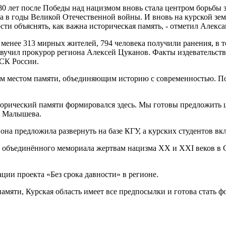
я 80 лет после Победы над нацизмом вновь стала центром борьбы
а в годы Великой Отечественной войны. И вновь на курской зе
сти объяснять, как важна историческая память, - отметил Алек
менее 313 мирных жителей, 794 человека получили ранения, в то
звучил прокурор региона Алексей Цуканов. Факты издевательств
СК России.
ым местом памяти, объединяющим историю с современностью. По 
торический памяти формировался здесь. Мы готовы предложить 
а Малышева.
на предложила развернуть на базе КГУ, а курских студентов вк
е объединённого мемориала жертвам нацизма XX и XXI веков в
ии проекта «Без срока давности» в регионе.
амяти, Курская область имеет все предпосылки и готова стать