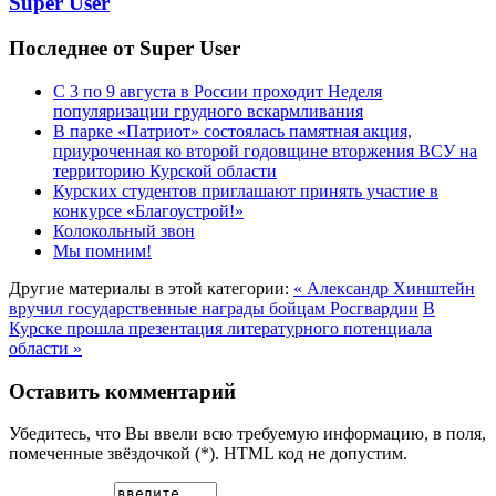
Super User
Последнее от Super User
С 3 по 9 августа в России проходит Неделя
популяризации грудного вскармливания
В парке «Патриот» состоялась памятная акция,
приуроченная ко второй годовщине вторжения ВСУ на
территорию Курской области
Курских студентов приглашают принять участие в
конкурсе «Благоустрой!»
Колокольный звон
Мы помним!
Другие материалы в этой категории:
« Александр Хинштейн
вручил государственные награды бойцам Росгвардии
В
Курске прошла презентация литературного потенциала
области »
Оставить комментарий
Убедитесь, что Вы ввели всю требуемую информацию, в поля,
помеченные звёздочкой (*). HTML код не допустим.