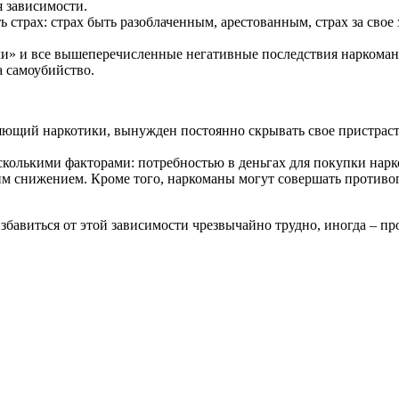
я зависимости.
трах: страх быть разоблаченным, арестованным, страх за свое зд
ки» и все вышеперечисленные негативные последствия наркомани
а самоубийство.
яющий наркотики, вынужден постоянно скрывать свое пристрастие
колькими факторами: потребностью в деньгах для покупки нарк
м снижением. Кроме того, наркоманы могут совершать противоп
збавиться от этой зависимости чрезвычайно трудно, иногда – пр