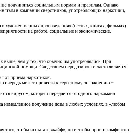
ание подчиняться социальным нормам и правилам. Однако
принятым в компании сверстников, употребляющих наркотики,
в художественных произведениях (песнях, книгах, фильмах).
еприятности на работе, социальные и экономические.
ых выше, чем у тех, что обычно им употреблялись. При
едицинской помощи. Следствием передозировки часто является
ия от приема наркотиков.
ою очередь может привести к серьезному осложнению −
ются вирусом, который передается от одного наркомана
 на немедленное получение дозы в любых условиях, в «любом
ля того, чтобы испытать «кайф», но и чтобы просто комфортно