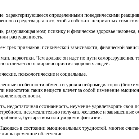
ние, характеризующееся определенными поведенческими реакция
нного средства для того, чтобы избежать неприятных симптомо
знь, разрушающая мозг, психику и физическое здоровье человек
 или распущенность.
ем трех признаков: психической зависимости, физической завис
ать наркотики. Чем дольше он идет по пути саморазрушения, т
но отличается от мировосприятия здоровых людей.
ческие, психологические и социальные.
вленные особенности обмена и уровня нейромедиаторов (биохим
ли недостаток таких веществ влечет за собой изменение эмоцио
удовлетворенности.
ть, недостаточная осознанность, неумение удовлетворять свои 
требность незамедлительно получать желаемое и завышенные о
проблемы, бунтарством или уходом в фантазии.
 Находясь в состоянии эмоциональных трудностей, многие счита
т лишь временное облегчение.