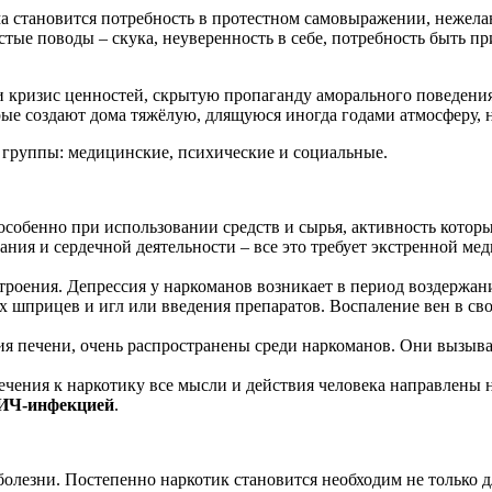
а становится потребность в протестном самовыражении, нежел
стые поводы – скука, неуверенность в себе, потребность быть 
 кризис ценностей, скрытую пропаганду аморального поведения 
е создают дома тяжёлую, длящуюся иногда годами атмосферу, н
 группы: медицинские, психические и социальные.
особенно при использовании средств и сырья, активность котор
ания и сердечной деятельности – все это требует экстренной м
троения. Депрессия у наркоманов возникает в период воздержан
х шприцев и игл или введения препаратов. Воспаление вен в св
ия печени, очень распространены среди наркоманов. Они вызыва
ечения к наркотику все мысли и действия человека направлены
ИЧ-инфекцией
.
олезни. Постепенно наркотик становится необходим не только д