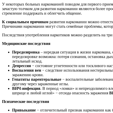
У некоторых больных наркоманией поводом для первого прием
зачастую толчком для развития наркомании являются более про
стремление поддержать и облегчить общение.
К социальным причинам
развития наркомании можно отнести
Причинами наркомании могут стать семейные проблемы, которы
Последствия употребления наркотиков можно разделить на три
Медицинские последствия
Передозировка
– нередкая ситуация в жизни наркомана, 
передозировке возможна: потеря сознания, остановка дых
летальный исход.
Депрессия
− состояние угнетенности или тоскливого нас
Воспаления вен
− следствие использования нестерильны
заражению крови.
Гепатиты парентеральные
− воспалительные заболеван
другому через зараженные иглы.
ВИЧ-инфекция
. В период «ломки» и непреодолимого вл
шприце и любой иглой» − отсюда опасность заражения
В
Психические последствия
Привыкание
− отличительный признак наркомании как б