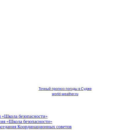
Точный прогноз погоды в Судже
world-weather.ru
я «Школа безопасности»
Заседания Координационных советов