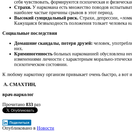
себя чувствовать, формируются психическая и физическа
Страхи.
У наркомана есть множество поводов испытывать с
наиболее частые причины срывов в этот период.
Высокий суицидальный риск.
Страхи, депрессии, «лом
Кажущаяся безвыходность положения толкает человека н
Социальные последствия
Домашние скандалы, потеря друзей:
человек, употребл
них.
Криминогенность
больных наркоманией обусловлена нес
изменениями личности с характерным морально-этически
психотическом состоянии.
К любому наркотику организм привыкает очень быстро, а вот и
А. СМАХТИН,
врач-нарколог
Прочитано
833
раз
Поделиться
Опубликовано в
Новости