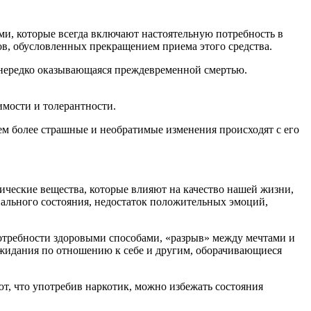
ми, которые всегда включают настоятельную потребность в
в, обусловленных прекращением приема этого средства.
а, нередко оказывающаяся преждевременной смертью.
имости и толерантности.
ем более страшные и необратимые изменения происходят с его
ические вещества, которые влияют на качество нашей жизни,
нального состояния, недостаток положительных эмоций,
потребности здоровыми способами, «разрыв» между мечтами и
жидания по отношению к себе и другим, оборачивающиеся
ют, что употребив наркотик, можно избежать состояния