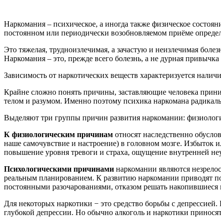
Наркомания – психическое, а иногда также физическое состоя
постоянном или периодически возобновляемом приёме определе
Это тяжелая, трудноизлечимая, а зачастую и неизлечимая боле
Наркомания – это, прежде всего болезнь, а не дурная привычка
Зависимость от наркотических веществ характеризуется наличи
Крайне сложно понять причины, заставляющие человека приним
телом и разумом. Именно поэтому психика наркомана радикаль
Выделяют три группы причин развития наркомании: физиологи
К физиологическим причинам
относят наследственно обусло
наше самочувствие и настроение) в головном мозге. Избыток и
повышение уровня тревоги и страха, ощущение внутренней не
Психологическими причинами
наркомании являются незрелос
реальным планированием. К развитию наркомании приводят по
постоянными разочарованиями, отказом решать накопившиеся 
Для некоторых наркотики − это средство борьбы с депрессией.
глубокой депрессии. Но обычно алкоголь и наркотики принося