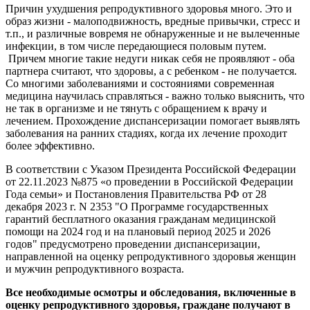
Причин ухудшения репродуктивного здоровья много. Это и
образ жизни - малоподвижность, вредные привычки, стресс и
т.п., и различные вовремя не обнаруженные и не вылеченные
инфекции, в том числе передающиеся половым путем.
Причем многие такие недуги никак себя не проявляют - оба
партнера считают, что здоровы, а с ребенком - не получается.
Со многими заболеваниями и состояниями современная
медицина научилась справляться - важно только выяснить, что
не так в организме и не тянуть с обращением к врачу и
лечением. Прохождение диспансеризации помогает выявлять
заболевания на ранних стадиях, когда их лечение проходит
более эффективно.
В соответствии с Указом Президента Российской Федерации
от 22.11.2023 №875 «о проведении в Российской Федерации
Года семьи» и Постановления Правительства РФ от 28
декабря 2023 г. N 2353 "О Программе государственных
гарантий бесплатного оказания гражданам медицинской
помощи на 2024 год и на плановый период 2025 и 2026
годов" предусмотрено проведении диспансеризации,
направленной на оценку репродуктивного здоровья женщин
и мужчин репродуктивного возраста.
Все необходимые осмотры и обследования, включенные в
оценку репродуктивного здоровья, граждане получают в