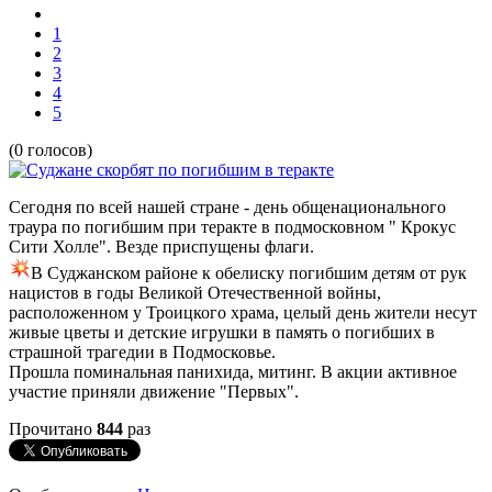
1
2
3
4
5
(0 голосов)
Сегодня по всей нашей стране - день общенационального
траура по погибшим при теракте в подмосковном " Крокус
Сити Холле". Везде приспущены флаги.
В Суджанском районе к обелиску погибшим детям от рук
нацистов в годы Великой Отечественной войны,
расположенном у Троицкого храма, целый день жители несут
живые цветы и детские игрушки в память о погибших в
страшной трагедии в Подмосковье.
Прошла поминальная панихида, митинг. В акции активное
участие приняли движение "Первых".
Прочитано
844
раз