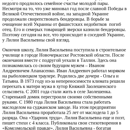
недолго продлилось семейное счастье молодой пары.
Несмотря на то, что уже миновал год после славной Победы в
Великой Отечественной войне, на западной Украине
продолжали свирепствовать бендеровцы. В борьбе за
очищение всей Украины от фашистских недобитков погиб
отец. Его и семерых товарищей зверски казнили бендеровцы.
Поэтому сегодня на все, что происходит в соседней Украине,
у Лилии Васильевны свой взгляд.
Окончив школу, Лилия Васильевна поступила в строительное
училище в городе Новочеркасске Ростовской области. После
окончания вместе с подругой уехали в Таллин. Здесь она
познакомилась со своим будущим мужем – Иваном
Андреевичем Апанасенко. Иван Андреевич работал моряком
на рыболовецком траулере. Родились две дочери - Ольга и
Татьяна. В 1973 году из-за непереносимости климата решили
переехать к матери мужа в хутор Княжий Заолешенского
сельсовета. С 2001 года стали жить в селе Заолешенка.
Старенький домик перестроили своими собственными
руками. С 1980 года Лилия Васильевна стала работать
маслоделом на суджанском заводе. На этом предприятии
Лилия Васильевна проработала 25 лет от маслодела 1 до 5
разряда. Она «Ударник труда». Лилия Васильевна еще и поэт,
пишет стихи с 4 класса. Публиковала свои стихотворения в
«Комсомольской правде». Лилия Васильевна - богатая