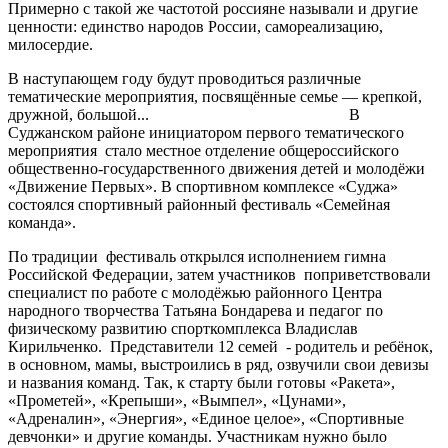
Примерно с такой же частотой россияне называли и другие
ценности: единство народов России, самореализацию,
милосердие.
В наступающем году будут проводиться различные
тематические мероприятия, посвящённые семье — крепкой,
дружной, большой... В
Суджанском районе инициатором первого тематического
мероприятия стало местное отделение общероссийского
общественно-государственного движения детей и молодёжи
«Движение Первых». В спортивном комплексе «Суджа»
состоялся спортивный районный фестиваль «Семейная
команда».
По традиции фестиваль открылся исполнением гимна
Российской Федерации, затем участников поприветствовали
специалист по работе с молодёжью районного Центра
народного творчества Татьяна Бондарева и педагог по
физическому развитию спорткомплекса Владислав
Кирильченко. Представители 12 семей - родитель и ребёнок,
в основном, мамы, выстроились в ряд, озвучили свои девизы
и названия команд. Так, к старту были готовы «Ракета»,
«Прометей», «Крепыши», «Вымпел», «Цунами»,
«Адреналин», «Энергия», «Единое целое», «Спортивные
девчонки» и другие команды. Участникам нужно было