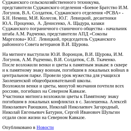
Суджанского сельскохозяйственного техникума,
представители Суджанского отделения «Боевое Братство И.М.
Логунов, В.А. Солдатюк, Суджанского отделения «РСВА» -
Б.Н. Немиш, М.И. Колесов, Ю.Г. Левицкий, десантники
Ю.А. Проценко, А. Денисенко, А. Щадура, казаки
Суджанского пограничного станичного общества - начальник
штаба А.М. Радченко, представители АПД «Соколы
Маргелова» Ю.Г. Левицкий, председатель Суджанского
районного Совета ветеранов В.И. Щурова.
На митинге выступили Ю.И. Воронцов, В.И. Щурова, И.М.
Логунов, А.М. Радченко, В.И. Солдатюк, С.В. Ткаченко.
После возложили венки и цветы к памятным знакам: в сквере
и к памятному знаку воинам, погибшим в локальных войнах в
центральном парке. Провели урок мужества для учащихся
Заолешенской общеобразовательной школы.
Возложили венки и цветы, минутой молчания почтили всех
россиян, погибших на Северном Кавказе.
Участники митинга возложили цветы к Памятному знаку
погибшим в локальных конфликтах в с. Заолешенка. Алексей
Николаевич Раюшкин, Николай Николаевич Загородный,
Николай Евгеньевич Батурин, Сергей Иванович Шульгин
отдали свои жизни на Северном Кавказе.
Опубликовано в
Новости