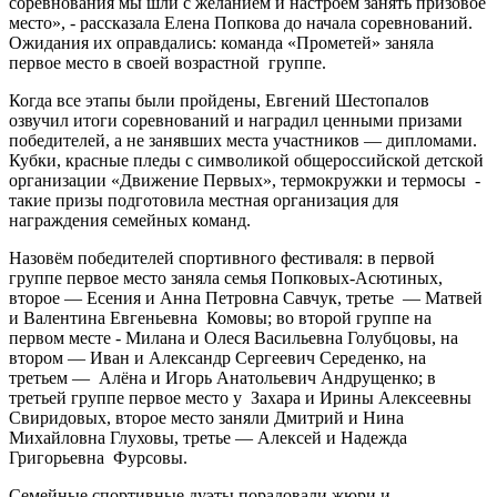
соревнования мы шли с желанием и настроем занять призовое
место», - рассказала Елена Попкова до начала соревнований.
Ожидания их оправдались: команда «Прометей» заняла
первое место в своей возрастной группе.
Когда все этапы были пройдены, Евгений Шестопалов
озвучил итоги соревнований и наградил ценными призами
победителей, а не занявших места участников — дипломами.
Кубки, красные пледы с символикой общероссийской детской
организации «Движение Первых», термокружки и термосы -
такие призы подготовила местная организация для
награждения семейных команд.
Назовём победителей спортивного фестиваля: в первой
группе первое место заняла семья Попковых-Асютиных,
второе — Есения и Анна Петровна Савчук, третье — Матвей
и Валентина Евгеньевна Комовы; во второй группе на
первом месте - Милана и Олеся Васильевна Голубцовы, на
втором — Иван и Александр Сергеевич Середенко, на
третьем — Алёна и Игорь Анатольевич Андрущенко; в
третьей группе первое место у Захара и Ирины Алексеевны
Свиридовых, второе место заняли Дмитрий и Нина
Михайловна Глуховы, третье — Алексей и Надежда
Григорьевна Фурсовы.
Семейные спортивные дуэты порадовали жюри и