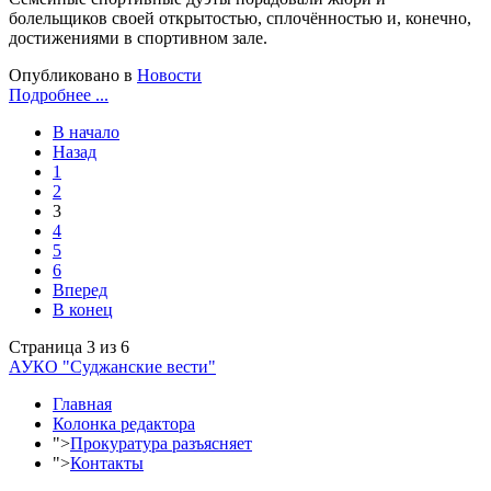
болельщиков своей открытостью, сплочённостью и, конечно,
достижениями в спортивном зале.
Опубликовано в
Новости
Подробнее ...
В начало
Назад
1
2
3
4
5
6
Вперед
В конец
Страница 3 из 6
АУКО "Суджанские вести"
Главная
Колонка редактора
">
Прокуратура разъясняет
">
Контакты