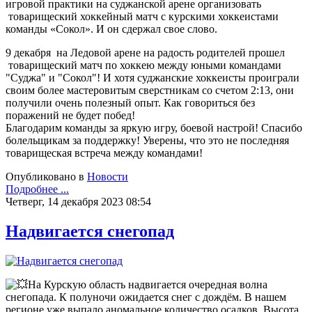
игровой практики на суджанской арене организовать
товарищеский хоккейный матч с курскими хоккеистами
команды «Сокол». И он сдержал свое слово.
9 декабря на Ледовой арене на радость родителей прошел
товарищеский матч по хоккею между юными командами
"Суджа" и "Сокол"! И хотя суджанские хоккеисты проиграли
своим более мастеровитым сверстникам со счетом 2:13, они
получили очень полезный опыт. Как говориться без
поражений не будет побед!
Благодарим команды за яркую игру, боевой настрой! Спасибо
болельщикам за поддержку! Уверены, что это не последняя
товарищеская встреча между командами!
Опубликовано в
Новости
Подробнее ...
Четверг, 14 декабря 2023 08:54
Надвигается снегопад
На Курскую область надвигается очередная волна
снегопада. К полуночи ожидается снег с дождём. В нашем
регионе уже выпало аномальное количество осадков. Высота