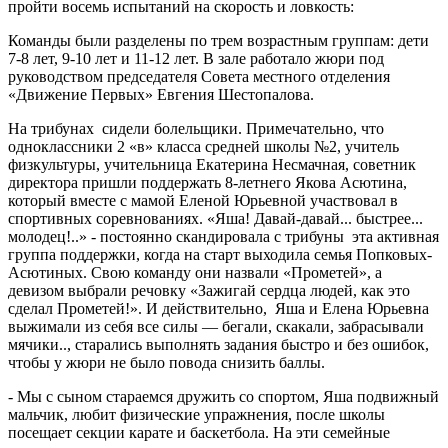
пройти восемь испытаний на скорость и ловкость:
Команды были разделены по трем возрастным группам: дети
7-8 лет, 9-10 лет и 11-12 лет. В зале работало жюри под
руководством председателя Совета местного отделения
«Движение Первых» Евгения Шестопалова.
На трибунах сидели болельщики. Примечательно, что
одноклассники 2 «в» класса средней школы №2, учитель
физкультуры, учительница Екатерина Несмачная, советник
директора пришли поддержать 8-летнего Якова Асютина,
который вместе с мамой Еленой Юрьевной участвовал в
спортивных соревнованиях. «Яша! Давай-давай... быстрее...
молодец!..» - постоянно скандировала с трибуны эта активная
группа поддержки, когда на старт выходила семья Попковых-
Асютиных. Свою команду они назвали «Прометей», а
девизом выбрали речовку «Зажигай сердца людей, как это
сделал Прометей!». И действительно, Яша и Елена Юрьевна
выжимали из себя все силы — бегали, скакали, забрасывали
мячики.., старались выполнять задания быстро и без ошибок,
чтобы у жюри не было повода снизить баллы.
- Мы с сыном стараемся дружить со спортом, Яша подвижный
мальчик, любит физические упражнения, после школы
посещает секции карате и баскетбола. На эти семейные