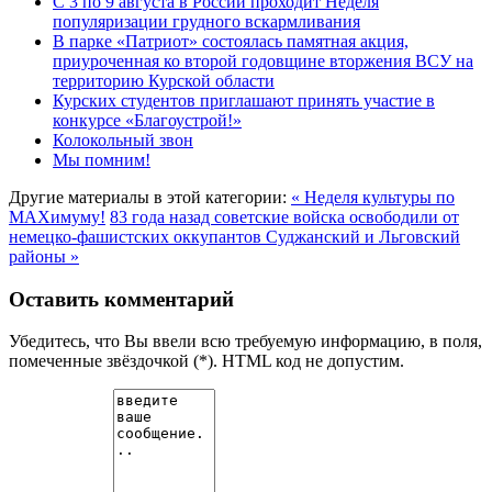
С 3 по 9 августа в России проходит Неделя
популяризации грудного вскармливания
В парке «Патриот» состоялась памятная акция,
приуроченная ко второй годовщине вторжения ВСУ на
территорию Курской области
Курских студентов приглашают принять участие в
конкурсе «Благоустрой!»
Колокольный звон
Мы помним!
Другие материалы в этой категории:
« Неделя культуры по
MAXимуму!
83 года назад советские войска освободили от
немецко-фашистских оккупантов Суджанский и Льговский
районы »
Оставить комментарий
Убедитесь, что Вы ввели всю требуемую информацию, в поля,
помеченные звёздочкой (*). HTML код не допустим.