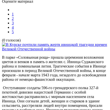
Оцените материал
1
2
3
4
5
(0 голосов)
В парке «Соловьиная роща» прошла церемония возложения
цветов и венков в память о жителях с. Ивница Суджанского
района и поминальная лития. Трагические события в Ивнице
произошли в период Великой Отечественной войны, в конце
февраля - начале марта 1943 года, незадолго до освобождения
района от немецко-фашистской оккупации.
Отступавшие солдаты 596-го гренадерского полка 327-й
пехотной дивизии нацистской Германии с особой
жестокостью расправились с мирным населением села
Ивница. Они согнали детей, женщин и стариков в здание
сельсовета, расстреляли людей внутри помещения, бросали
гранаты в разбитые окна. Ивницкая трагедия унесла жизни