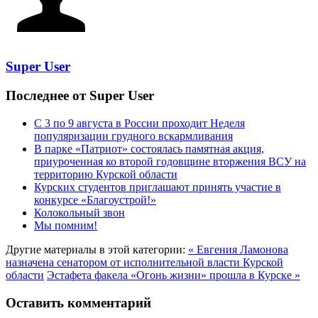
Super User
Последнее от Super User
С 3 по 9 августа в России проходит Неделя
популяризации грудного вскармливания
В парке «Патриот» состоялась памятная акция,
приуроченная ко второй годовщине вторжения ВСУ на
территорию Курской области
Курских студентов приглашают принять участие в
конкурсе «Благоустрой!»
Колокольный звон
Мы помним!
Другие материалы в этой категории:
« Евгения Ламонова
назначена сенатором от исполнительной власти Курской
области
Эстафета факела «Огонь жизни» прошла в Курске »
Оставить комментарий