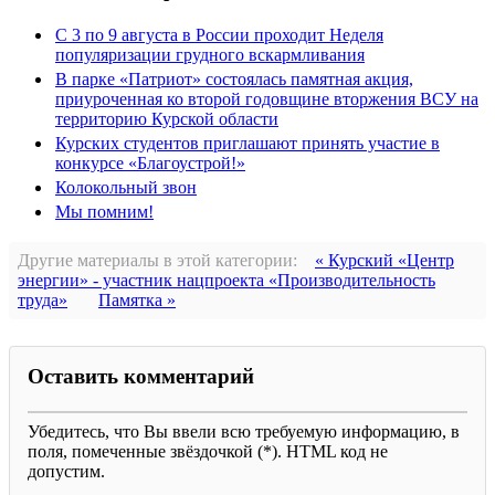
С 3 по 9 августа в России проходит Неделя
популяризации грудного вскармливания
В парке «Патриот» состоялась памятная акция,
приуроченная ко второй годовщине вторжения ВСУ на
территорию Курской области
Курских студентов приглашают принять участие в
конкурсе «Благоустрой!»
Колокольный звон
Мы помним!
Другие материалы в этой категории:
« Курский «Центр
энергии» - участник нацпроекта «Производительность
труда»
Памятка »
Оставить комментарий
Убедитесь, что Вы ввели всю требуемую информацию, в
поля, помеченные звёздочкой (*). HTML код не
допустим.